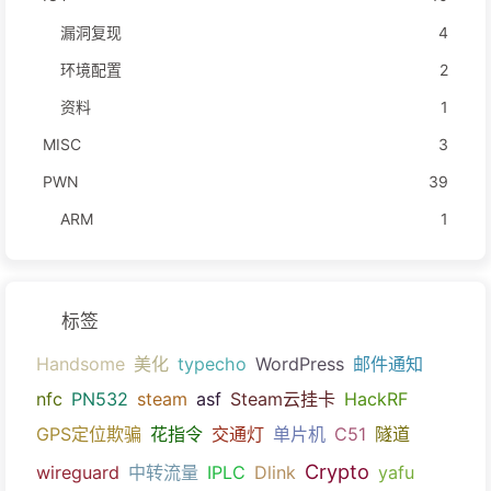
漏洞复现
4
环境配置
2
资料
1
MISC
3
PWN
39
ARM
1
标签
Handsome
美化
typecho
WordPress
邮件通知
nfc
PN532
steam
asf
Steam云挂卡
HackRF
GPS定位欺骗
花指令
交通灯
单片机
C51
隧道
Crypto
wireguard
中转流量
IPLC
Dlink
yafu