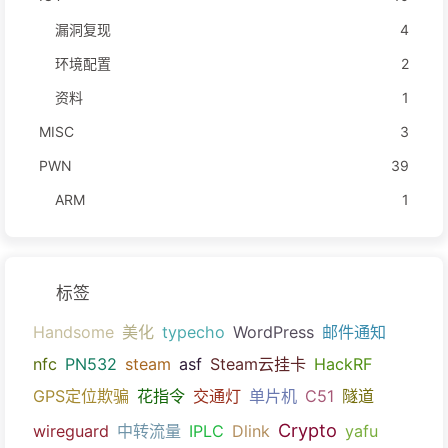
漏洞复现
4
环境配置
2
资料
1
MISC
3
PWN
39
ARM
1
标签
Handsome
美化
typecho
WordPress
邮件通知
nfc
PN532
steam
asf
Steam云挂卡
HackRF
GPS定位欺骗
花指令
交通灯
单片机
C51
隧道
Crypto
wireguard
中转流量
IPLC
Dlink
yafu