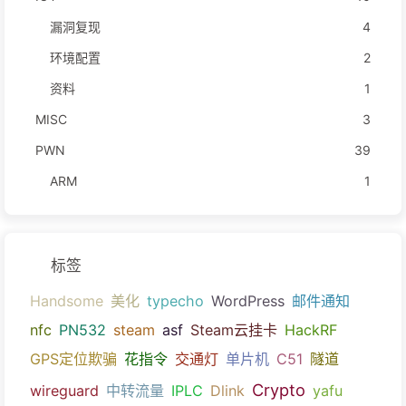
漏洞复现
4
环境配置
2
资料
1
MISC
3
PWN
39
ARM
1
标签
Handsome
美化
typecho
WordPress
邮件通知
nfc
PN532
steam
asf
Steam云挂卡
HackRF
GPS定位欺骗
花指令
交通灯
单片机
C51
隧道
Crypto
wireguard
中转流量
IPLC
Dlink
yafu