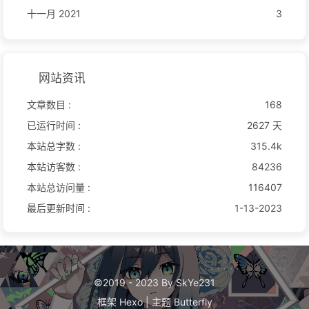
十一月 2021
3
网站资讯
文章数目 :
168
已运行时间 :
2627 天
本站总字数 :
315.4k
本站访客数 :
84236
本站总访问量 :
116407
最后更新时间 :
1-13-2023
©2019 - 2023 By SkYe231
框架
Hexo
|
主题
Butterfly