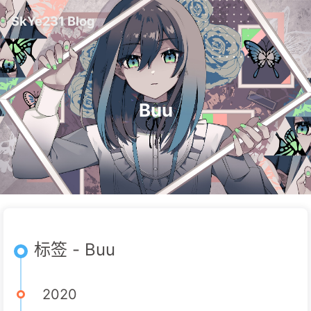
SkYe231 Blog
Buu
标签 - Buu
2020