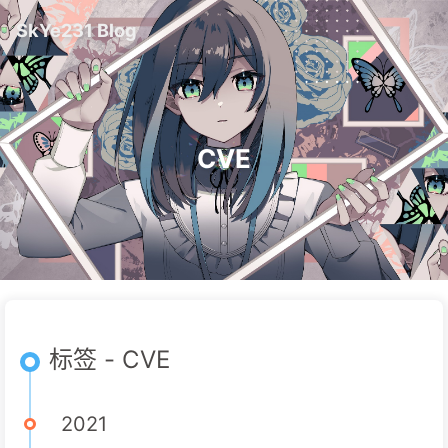
SkYe231 Blog
CVE
标签 - CVE
2021