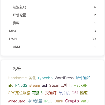
漏洞复现
4
环境配置
2
资料
1
MISC
3
PWN
39
ARM
1
标签
Handsome
美化
typecho
WordPress
邮件通知
nfc
PN532
steam
asf
Steam云挂卡
HackRF
GPS定位欺骗
花指令
交通灯
单片机
C51
隧道
Crypto
wireguard
中转流量
IPLC
Dlink
yafu