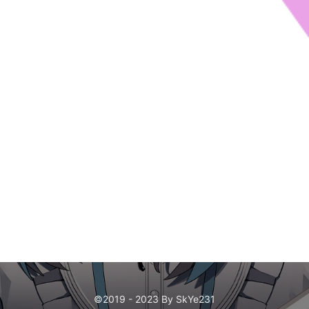
©2019 - 2023 By SkYe231