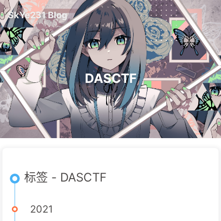
SkYe231 Blog
DASCTF
标签 - DASCTF
2021