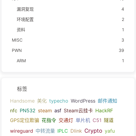
漏洞复现
4
环境配置
2
资料
1
MISC
3
PWN
39
ARM
1
标签
Handsome
美化
typecho
WordPress
邮件通知
nfc
PN532
steam
asf
Steam云挂卡
HackRF
GPS定位欺骗
花指令
交通灯
单片机
C51
隧道
Crypto
wireguard
中转流量
IPLC
Dlink
yafu