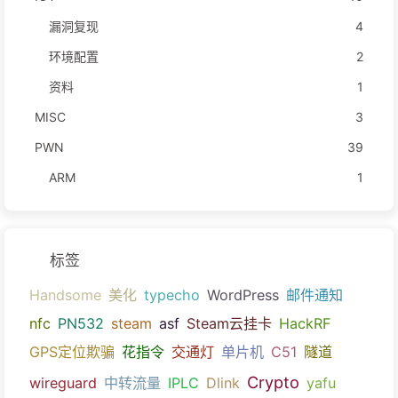
漏洞复现
4
环境配置
2
资料
1
MISC
3
PWN
39
ARM
1
标签
Handsome
美化
typecho
WordPress
邮件通知
nfc
PN532
steam
asf
Steam云挂卡
HackRF
GPS定位欺骗
花指令
交通灯
单片机
C51
隧道
Crypto
wireguard
中转流量
IPLC
Dlink
yafu