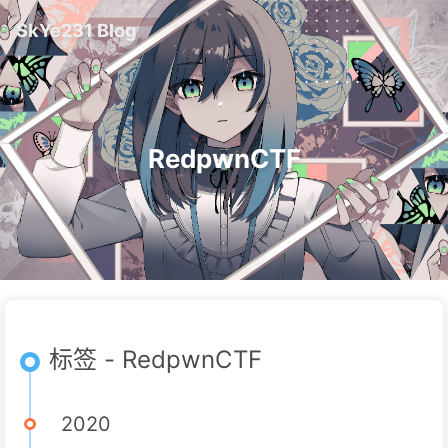
SkYe231 Blog
RedpwnCTF
标签 - RedpwnCTF
2020