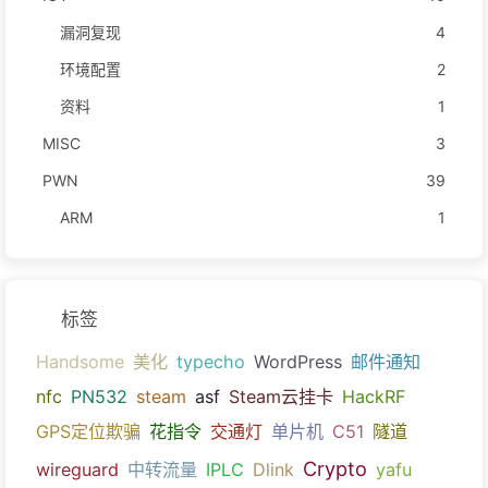
漏洞复现
4
环境配置
2
资料
1
MISC
3
PWN
39
ARM
1
标签
Handsome
美化
typecho
WordPress
邮件通知
nfc
PN532
steam
asf
Steam云挂卡
HackRF
GPS定位欺骗
花指令
交通灯
单片机
C51
隧道
Crypto
wireguard
中转流量
IPLC
Dlink
yafu