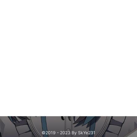
©2019 - 2023 By SkYe231