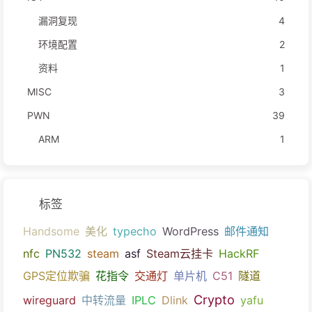
漏洞复现
4
环境配置
2
资料
1
MISC
3
PWN
39
ARM
1
标签
Handsome
美化
typecho
WordPress
邮件通知
nfc
PN532
steam
asf
Steam云挂卡
HackRF
GPS定位欺骗
花指令
交通灯
单片机
C51
隧道
Crypto
wireguard
中转流量
IPLC
Dlink
yafu