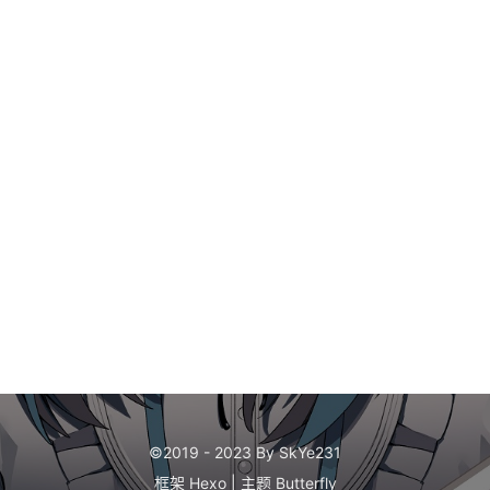
©2019 - 2023 By SkYe231