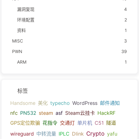
漏洞复现
4
环境配置
2
资料
1
MISC
3
PWN
39
ARM
1
标签
Handsome
美化
typecho
WordPress
邮件通知
nfc
PN532
steam
asf
Steam云挂卡
HackRF
GPS定位欺骗
花指令
交通灯
单片机
C51
隧道
Crypto
wireguard
中转流量
IPLC
Dlink
yafu