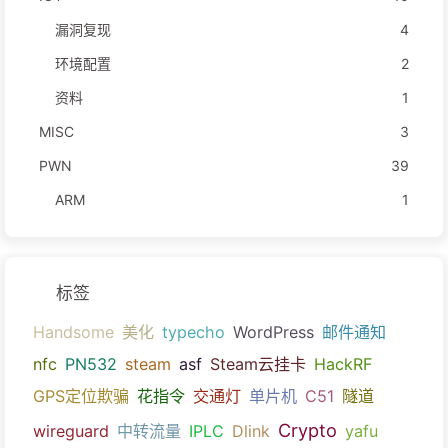
漏洞复现
4
环境配置
2
资料
1
MISC
3
PWN
39
ARM
1
标签
Handsome
美化
typecho
WordPress
邮件通知
nfc
PN532
steam
asf
Steam云挂卡
HackRF
GPS定位欺骗
花指令
交通灯
单片机
C51
隧道
Crypto
wireguard
中转流量
IPLC
Dlink
yafu