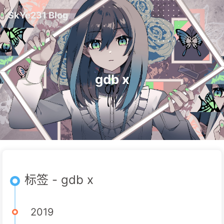
SkYe231 Blog
gdb x
标签 - gdb x
2019