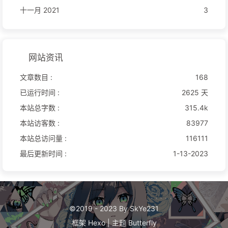
十一月 2021
3
网站资讯
文章数目 :
168
已运行时间 :
2625 天
本站总字数 :
315.4k
本站访客数 :
83977
本站总访问量 :
116111
最后更新时间 :
1-13-2023
©2019 - 2023 By SkYe231
框架
Hexo
|
主题
Butterfly