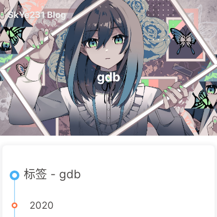
SkYe231 Blog
gdb
标签 - gdb
2020