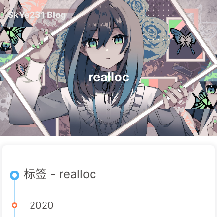
SkYe231 Blog
realloc
标签 - realloc
2020