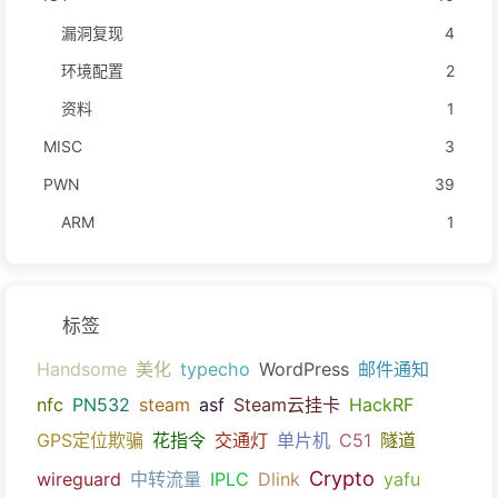
漏洞复现
4
环境配置
2
资料
1
MISC
3
PWN
39
ARM
1
标签
Handsome
美化
typecho
WordPress
邮件通知
nfc
PN532
steam
asf
Steam云挂卡
HackRF
GPS定位欺骗
花指令
交通灯
单片机
C51
隧道
Crypto
wireguard
中转流量
IPLC
Dlink
yafu