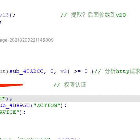
mage-20210209221145009