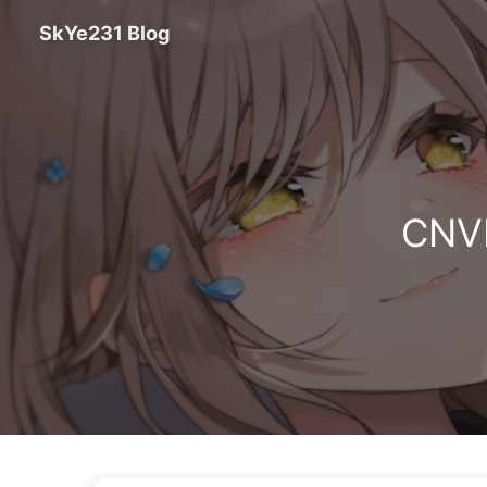
SkYe231 Blog
CNV