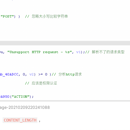
age-20210209220241088
、
，
CONTENT_LENGTH